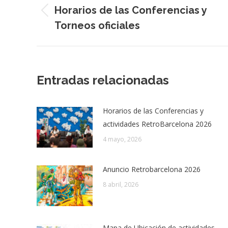
de
Horarios de las Conferencias y
Entrada
Torneos oficiales
entradas
anterior:
Entradas relacionadas
Horarios de las Conferencias y
actividades RetroBarcelona 2026
4 mayo, 2026
Anuncio Retrobarcelona 2026
8 abril, 2026
Mapa de Ubicación de actividades