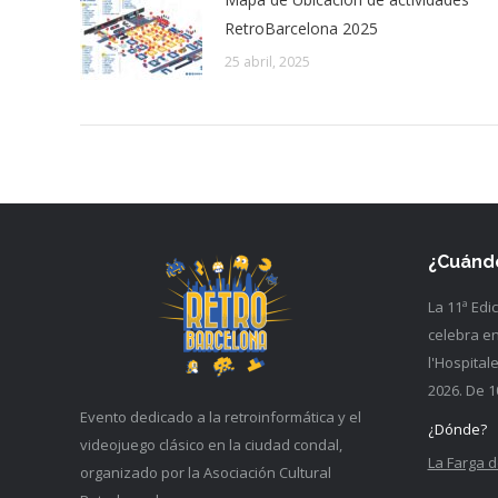
RetroBarcelona 2025
25 abril, 2025
¿Cuánd
La 11ª Edi
celebra en
l'Hospital
2026. De 1
Evento dedicado a la retroinformática y el
¿Dónde?
videojuego clásico en la ciudad condal,
La Farga d
organizado por la Asociación Cultural