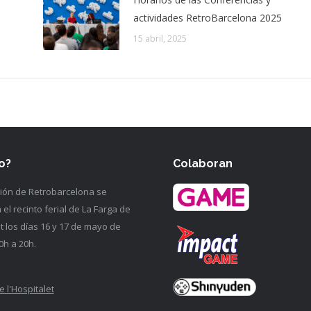
actividades RetroBarcelona 2025
15 abril, 2025
o?
Colaboran
ción de Retrobarcelona se
 el recinto ferial de La Farga de
et los días 16 y 17 de mayo de
0h a 20h.
e l'Hospitalet