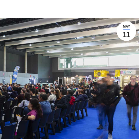
MAY
11