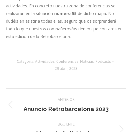
actividades. En concreto nuestra zona de conferencias se
realizarán en la situación
número
55
de dicho mapa. No
dudéis en asistir a todas ellas, seguro que os sorprenderá
todo lo que nuestros compañeros/as tienen que contaros en
esta edición de la Retrobarcelona.
Categoría:
Actividades
,
Conferencias
,
Noticias
,
Podcasts
29 abril, 2023
Navegación
ANTERIOR
de
Anuncio Retrobarcelona 2023
Entrada
anterior:
entradas
SIGUIENTE