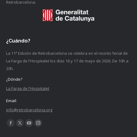
Retrobarcelona.
¿Cuándo?
La 11ª Edición de Retrobarcelona se celebra en el recinto ferial de
La Farga de l'Hospitalet los días 16 y 17 de mayo de 2026. De 10h a
20h.
¿Dónde?
La Farga de l'Hospitalet
Email:
info@retrobarcelona.org
Encuéntranos en:
Facebook
X
YouTube
Instagram
página
página
página
página