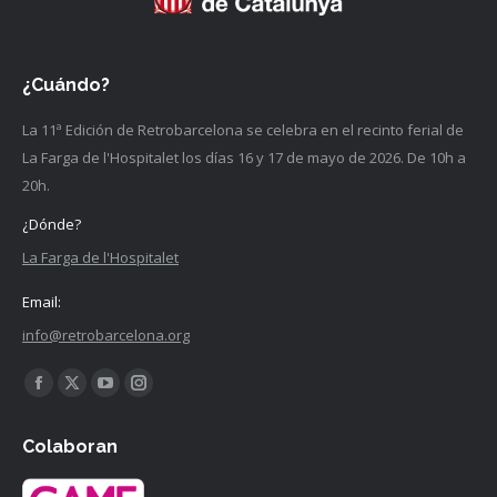
¿Cuándo?
La 11ª Edición de Retrobarcelona se celebra en el recinto ferial de
La Farga de l'Hospitalet los días 16 y 17 de mayo de 2026. De 10h a
20h.
¿Dónde?
La Farga de l'Hospitalet
Email:
info@retrobarcelona.org
Encuéntranos en:
Facebook
X
YouTube
Instagram
página
página
página
página
Colaboran
se
se
se
se
abre
abre
abre
abre