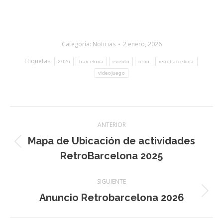
Categoría:
Noticias
2 enero, 2026
Etiquetas:
2026
barcelona
evento
retro
retrobarcelona
videojuego
Navegación
ANTERIOR
de
Mapa de Ubicación de actividades
Entrada
RetroBarcelona 2025
entradas
anterior:
SIGUIENTE
Anuncio Retrobarcelona 2026
Siguiente
entrada: