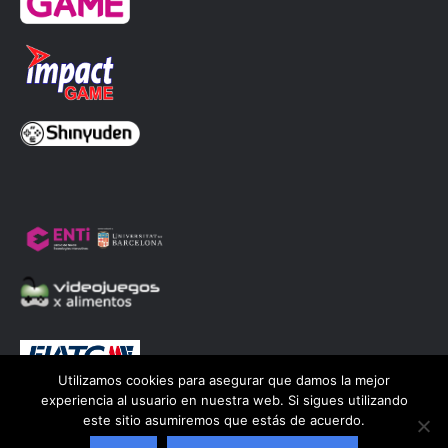
en
en
en
en
una
una
una
una
ventana
ventana
ventana
ventana
nueva
nueva
nueva
nueva
Utilizamos cookies para asegurar que damos la mejor
experiencia al usuario en nuestra web. Si sigues utilizando
este sitio asumiremos que estás de acuerdo.