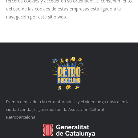
terceros cookies y acceder en su ordenador. El consentimiento
del uso de las cookies de estas empresas está ligado a la
navegación por este sitio web.
Evento dedicado a la retroinformática y el videojuego clásico en la
ciudad condal, organizado por la Asociación Cultural
Retrobarcelona.