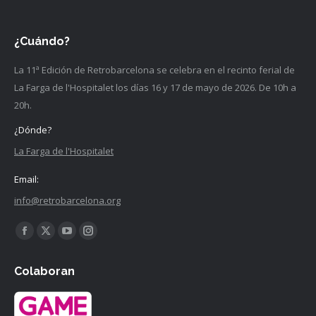
¿Cuándo?
La 11ª Edición de Retrobarcelona se celebra en el recinto ferial de
La Farga de l'Hospitalet los días 16 y 17 de mayo de 2026. De 10h a
20h.
¿Dónde?
La Farga de l'Hospitalet
Email:
info@retrobarcelona.org
Encuéntranos en:
Facebook
X
YouTube
Instagram
página
página
página
página
Colaboran
se
se
se
se
abre
abre
abre
abre
en
en
en
en