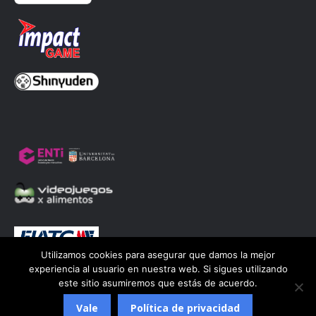
una
una
una
una
ventana
ventana
ventana
ventana
nueva
nueva
nueva
nueva
Utilizamos cookies para asegurar que damos la mejor
experiencia al usuario en nuestra web. Si sigues utilizando
este sitio asumiremos que estás de acuerdo.
© Associació Cultural Retrobarcelona 2023 | Disseny web
NSTUDIO©
Vale
Política de privacidad