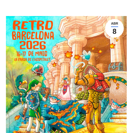
ABR
8