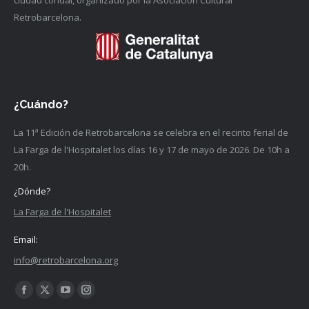
ciudad condal, organizado por la Asociación Cultural
Retrobarcelona.
¿Cuándo?
La 11ª Edición de Retrobarcelona se celebra en el recinto ferial de
La Farga de l'Hospitalet los días 16 y 17 de mayo de 2026. De 10h a
20h.
¿Dónde?
La Farga de l'Hospitalet
Email:
info@retrobarcelona.org
Encuéntranos en:
Facebook
X
YouTube
Instagram