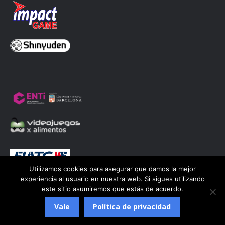
ventana
ventana
ventana
ventana
nueva
nueva
nueva
nueva
Utilizamos cookies para asegurar que damos la mejor
experiencia al usuario en nuestra web. Si sigues utilizando
este sitio asumiremos que estás de acuerdo.
© Associació Cultural Retrobarcelona 2023 | Disseny web
NSTUDIO©
Vale
Política de privacidad
Aviso Legal