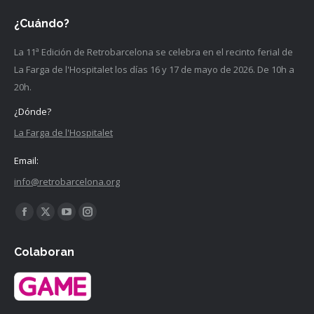
¿Cuándo?
La 11ª Edición de Retrobarcelona se celebra en el recinto ferial de
La Farga de l'Hospitalet los días 16 y 17 de mayo de 2026. De 10h a
20h.
¿Dónde?
La Farga de l'Hospitalet
Email:
info@retrobarcelona.org
Encuéntranos en:
Facebook
X
YouTube
Instagram
página
página
página
página
Colaboran
se
se
se
se
abre
abre
abre
abre
en
en
en
en
una
una
una
una