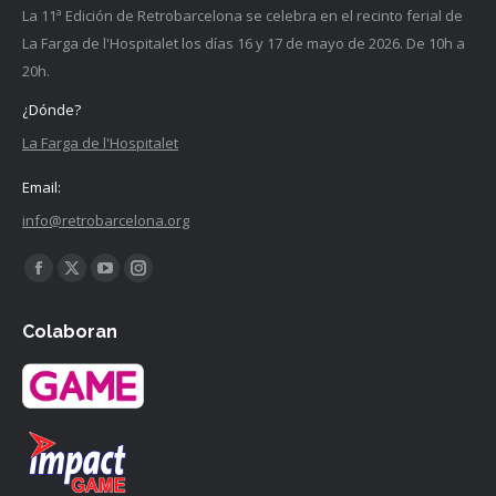
La 11ª Edición de Retrobarcelona se celebra en el recinto ferial de
La Farga de l'Hospitalet los días 16 y 17 de mayo de 2026. De 10h a
20h.
¿Dónde?
La Farga de l'Hospitalet
Email:
info@retrobarcelona.org
Encuéntranos en:
Facebook
X
YouTube
Instagram
página
página
página
página
Colaboran
se
se
se
se
abre
abre
abre
abre
en
en
en
en
una
una
una
una
ventana
ventana
ventana
ventana
nueva
nueva
nueva
nueva