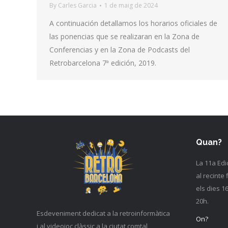
By
Carles Garcia
1 de maig de 2024
A continuación detallamos los horarios oficiales de
las ponencias que se realizaran en la Zona de
Conferencias y en la Zona de Podcasts del
Retrobarcelona 7ª edición, 2019.
Quan?
La 11a Edi
al recinte 
els dies 1
20h.
Esdeveniment dedicat a la retroinformàtica
On?
i al videojoc clàssic a la ciutat comtal,