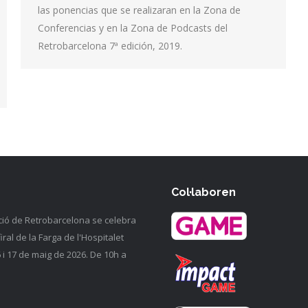
las ponencias que se realizaran en la Zona de
Conferencias y en la Zona de Podcasts del
Retrobarcelona 7ª edición, 2019.
Col·laboren
ció de Retrobarcelona se celebra
firal de la Farga de l'Hospitalet
6 i 17 de maig de 2026. De 10h a