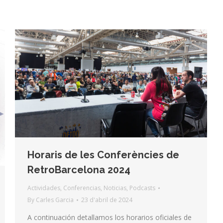
Horaris de les Conferències de
RetroBarcelona 2024
Actividades
,
Conferencias
,
Noticias
,
Podcasts
By
Carles Garcia
23 d'abril de 2024
A continuación detallamos los horarios oficiales de