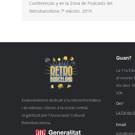
Conferencias y en la Zona de Podcasts del
Retrobarcelona 7ª edición, 2019.
Quan?
La 11a Edi
al recinte 
els dies 1
20h.
Esdeveniment dedicat a la retroinformàtica
On?
i al videojoc clàssic a la ciutat comtal,
La Farga d
organitzat per l'Associació Cultural
Retrobarcelona.
Email:
info@retr