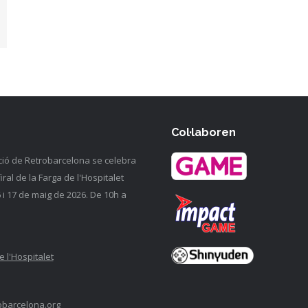
Col·laboren
ció de Retrobarcelona se celebra
firal de la Farga de l'Hospitalet
6 i 17 de maig de 2026. De 10h a
e l'Hospitalet
obarcelona.org